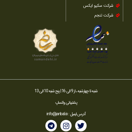
شرکت سکیو ایکس
شرکت تنجم
شنبه تا چهارشنبه ، از 9 الی 16 | پنج شنبه 10 الی 13
پشتیبانی واتساپ
آدرس ایمیل :
info@janbal.io