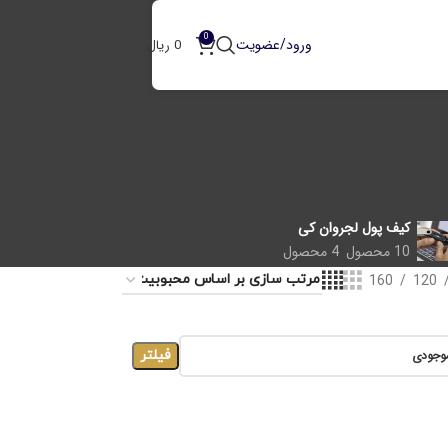
0
ورود/عضویت
0
ریال
کیف پول لجر
وان کی
10 محصول
4 محصول
160
120
وجودی
فیلتر