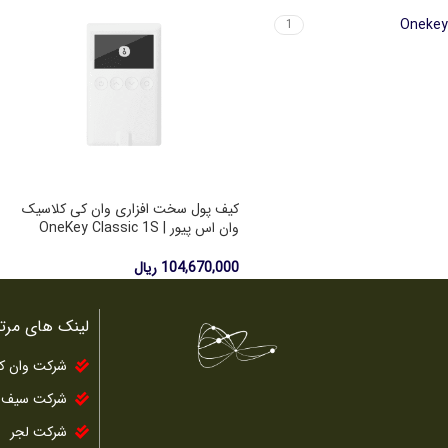
Onekey
1
کیف پول سخت افزاری وان کی کلاسیک
وان اس پیور | OneKey Classic 1S
Pure
104,670,000
ریال
لینک های مرت
شرکت وان ک
شرکت سیف 
شرکت لجر