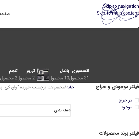
Skip to navigation
Skip to main content
صفحه
اکسسوری
باندل
ترزور
تنجم
31 محصول
10 محصول
2 محصول
2 محصول
فیلتر موجودی و حراج
خانه
محصولات برچسب خورده “وان کی، پیو
در حراج
موجود
دسته بندی
فیلتر برند محصولات