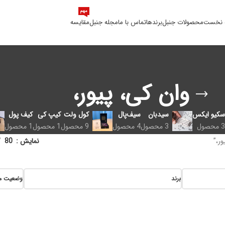
مهم
 نخست
محصولات جنبل
برندها
تماس با ما
مجله جنبل
مقایسه
وان کی، پیور،
سکیو ایکس
سیدبان
سیف‌پال
کول ولت
کیپ کی
کیف پول
3 محصول
3 محصول
4 محصول
9 محصول
1 محصول
1 محصول
ر،”
نمایش
80
برند
وضعیت م